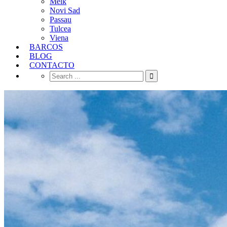
Melk
Novi Sad
Passau
Tulcea
Viena
BARCOS
BLOG
CONTACTO