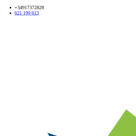
+34917372828
621 199 613