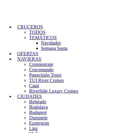
CRUCEROS
TODOS
TEMÁTICOS
Navidades
Semana Santa
OFERTAS
NAVIERAS
Croisieurope
Crucemundo
Panavisión Tours
TUI River Cruises
Catai
RiverSide Luxury Cruises
CIUDADES
Belgrado
Bratislava
Budapest
Durnstein
Esztergom
Linz