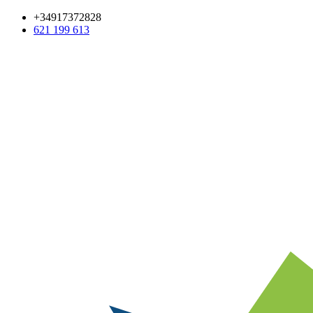
+34917372828
621 199 613