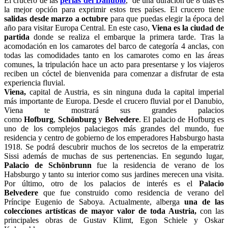
El crucero de las
perlas del Danubio
, de una duración de 8 días es
la mejor opción para exprimir estos tres países. El crucero tiene
salidas desde marzo a octubre
para que puedas elegir la época del
año para visitar Europa Central. En este caso,
Viena es la ciudad de
partida
donde se realiza el embarque la primera tarde. Tras la
acomodación en los camarotes del barco de categoría 4 anclas, con
todas las comodidades tanto en los camarotes como en las áreas
comunes, la tripulación hace un acto para presentarse y los viajeros
reciben un cóctel de bienvenida para comenzar a disfrutar de esta
experiencia fluvial.
Viena,
capital de Austria, es sin ninguna duda la capital imperial
más importante de Europa. Desde el crucero fluvial por el Danubio,
Viena te mostrará sus grandes palacios
como
Hofburg
,
Schönburg
y
Belvedere
. El palacio de Hofburg es
uno de los complejos palaciegos más grandes del mundo, fue
residencia y centro de gobierno de los emperadores Habsburgo hasta
1918. Se podrá descubrir muchos de los secretos de la emperatriz
Sissi además de muchas de sus pertenencias. En segundo lugar,
Palacio de Schönbrunn
fue la residencia de verano de los
Habsburgo y tanto su interior como sus jardines merecen una visita.
Por último, otro de los palacios de interés es el
Palacio
Belvedere
que fue construido como residencia de verano del
Príncipe Eugenio de Saboya. Actualmente, alberga
una de las
colecciones artísticas de mayor valor de toda Austria,
con las
principales obras de Gustav Klimt, Egon Schiele y Oskar