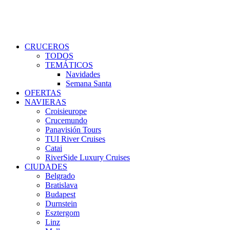
CRUCEROS
TODOS
TEMÁTICOS
Navidades
Semana Santa
OFERTAS
NAVIERAS
Croisieurope
Crucemundo
Panavisión Tours
TUI River Cruises
Catai
RiverSide Luxury Cruises
CIUDADES
Belgrado
Bratislava
Budapest
Durnstein
Esztergom
Linz