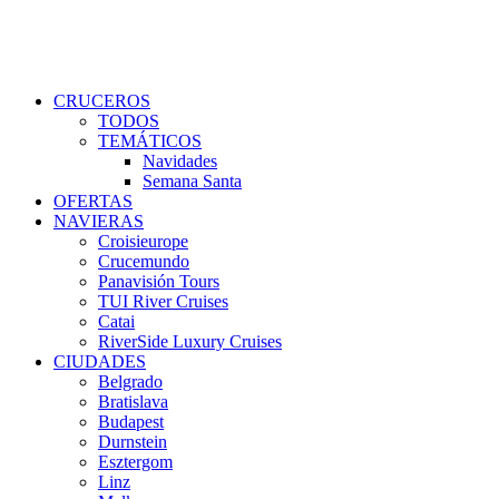
CRUCEROS
TODOS
TEMÁTICOS
Navidades
Semana Santa
OFERTAS
NAVIERAS
Croisieurope
Crucemundo
Panavisión Tours
TUI River Cruises
Catai
RiverSide Luxury Cruises
CIUDADES
Belgrado
Bratislava
Budapest
Durnstein
Esztergom
Linz