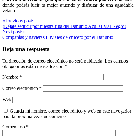
donde podrás lucir tu mejor atuendo y disfrutar de una agradable
velada.
Post
«
Previous post:
¡Déjate seducir por nuestra ruta del Danubio Azul al Mar Negro!
navigation
Next post:
»
Compañías y navieras fluviales de crucero por el Danubio
Deja una respuesta
Tu dirección de correo electrónico no será publicada.
Los campos
obligatorios están marcados con
*
Nombre
*
Correo electrónico
*
Web
Guarda mi nombre, correo electrónico y web en este navegador
para la próxima vez que comente.
Comentario
*