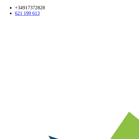
+34917372828
621 199 613