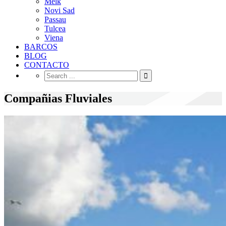
Melk
Novi Sad
Passau
Tulcea
Viena
BARCOS
BLOG
CONTACTO
Compañias Fluviales