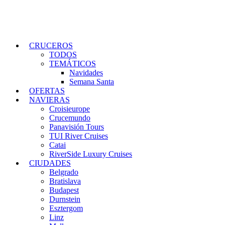
CRUCEROS
TODOS
TEMÁTICOS
Navidades
Semana Santa
OFERTAS
NAVIERAS
Croisieurope
Crucemundo
Panavisión Tours
TUI River Cruises
Catai
RiverSide Luxury Cruises
CIUDADES
Belgrado
Bratislava
Budapest
Durnstein
Esztergom
Linz