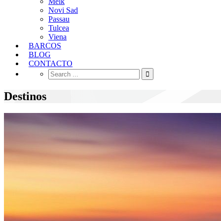
Melk
Novi Sad
Passau
Tulcea
Viena
BARCOS
BLOG
CONTACTO
Destinos