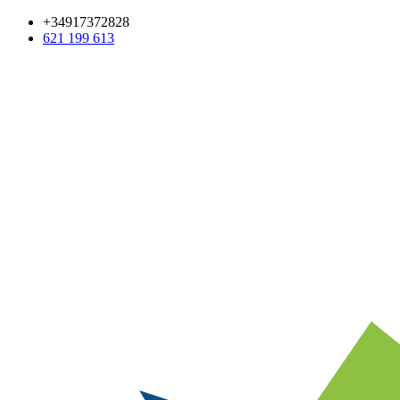
+34917372828
621 199 613