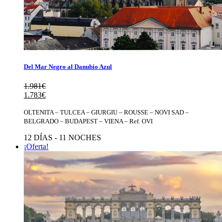
Del Mar Negro al Danubio Azul
1.981
€
El
El
1.783
€
precio
precio
original
actual
OLTENITA – TULCEA – GIURGIU – ROUSSE – NOVI SAD –
era:
es:
BELGRADO – BUDAPEST – VIENA – Ref. OVI
1.981€.
1.783€.
12 DÍAS - 11 NOCHES
¡Oferta!