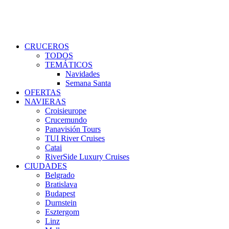
CRUCEROS
TODOS
TEMÁTICOS
Navidades
Semana Santa
OFERTAS
NAVIERAS
Croisieurope
Crucemundo
Panavisión Tours
TUI River Cruises
Catai
RiverSide Luxury Cruises
CIUDADES
Belgrado
Bratislava
Budapest
Durnstein
Esztergom
Linz