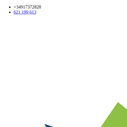
+34917372828
621 199 613