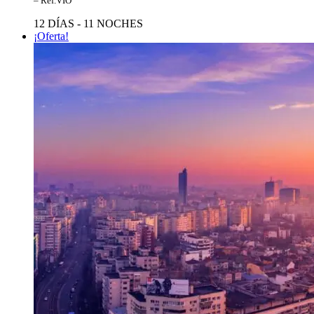
2.121€.
1.909€.
– Ref.VIO
12 DÍAS - 11 NOCHES
¡Oferta!