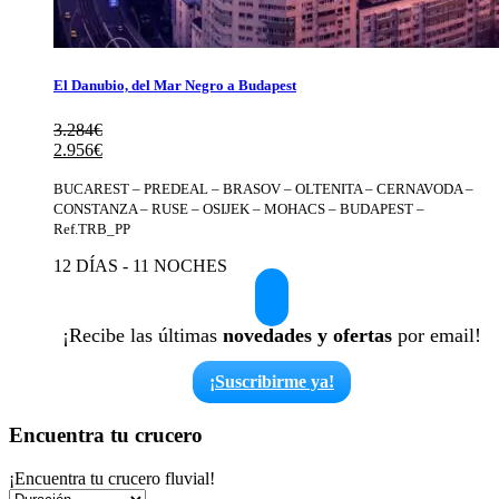
El Danubio, del Mar Negro a Budapest
3.284
€
El
El
2.956
€
precio
precio
original
actual
BUCAREST – PREDEAL – BRASOV – OLTENITA – CERNAVODA –
era:
es:
CONSTANZA – RUSE – OSIJEK – MOHACS – BUDAPEST –
3.284€.
2.956€.
Ref.TRB_PP
12 DÍAS - 11 NOCHES
¡Recibe las últimas
novedades y ofertas
por email!
¡Suscribirme ya!
Encuentra tu crucero
¡Encuentra tu crucero fluvial!