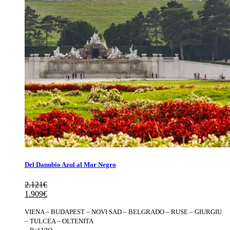
Del Danubio Azul al Mar Negro
2.121
€
El
El
1.909
€
precio
precio
original
actual
VIENA – BUDAPEST – NOVI SAD – BELGRADO – RUSE – GIURGIU
era:
es:
– TULCEA – OLTENITA