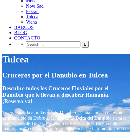
Melk
Novi Sad
Passau
Tulcea
Viena
BARCOS
BLOG
CONTACTO
Tulcea
Cruceros por el Danubio en Tulcea
Descubre todos los Cruceros Fluviales por el
Danubio que te llevan a descubrir Rumania.
¡Reserva ya!
Tulcea, situada a orillas del río Danubio, es una ciudad con estatus
de municipio en Dobruja, Rumania. El
Delta del Danubio
riega la
mayor parte de Tulcea, formando la Reserva de la Biosfera de
mayor tamaño en la Unión Europea (además de Patrimonio Unesco