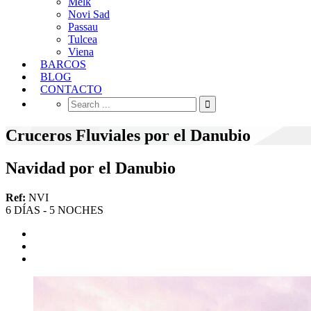
Melk
Novi Sad
Passau
Tulcea
Viena
BARCOS
BLOG
CONTACTO
Cruceros Fluviales por el Danubio
Navidad por el Danubio
Ref:
NVI
6 DÍAS - 5 NOCHES