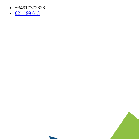
+34917372828
621 199 613