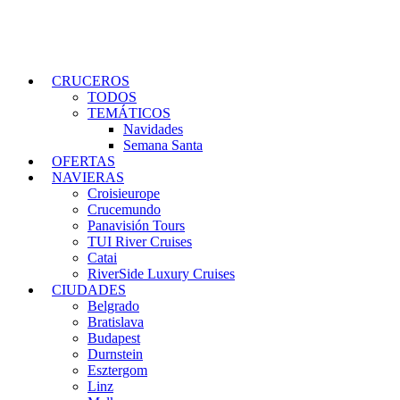
CRUCEROS
TODOS
TEMÁTICOS
Navidades
Semana Santa
OFERTAS
NAVIERAS
Croisieurope
Crucemundo
Panavisión Tours
TUI River Cruises
Catai
RiverSide Luxury Cruises
CIUDADES
Belgrado
Bratislava
Budapest
Durnstein
Esztergom
Linz