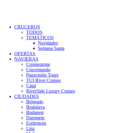
CRUCEROS
TODOS
TEMÁTICOS
Navidades
Semana Santa
OFERTAS
NAVIERAS
Croisieurope
Crucemundo
Panavisión Tours
TUI River Cruises
Catai
RiverSide Luxury Cruises
CIUDADES
Belgrado
Bratislava
Budapest
Durnstein
Esztergom
Linz