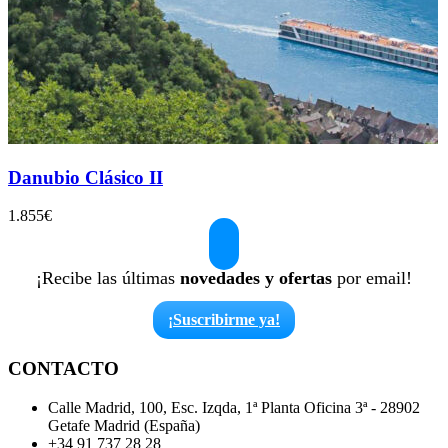
Danubio Clásico II
1.855
€
¡Recibe las últimas
novedades y ofertas
por email!
¡Suscribirme ya!
CONTACTO
Calle Madrid, 100, Esc. Izqda, 1ª Planta Oficina 3ª - 28902
Getafe Madrid (España)
+34 91 737 28 28