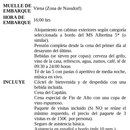
MUELLE DE
Viena (Zona de Nussdorf)
EMBARQUE
HORA DE
16:00 hrs
EMBARQUE
Alojamiento en cabinas exteriores según categoría
seleccionada a bordo del MS Albertina 5* (o
similar).
Pensión completa desde la cena del primer día al
desayuno del último.
Bebidas (se sirven por copas): cerveza del grifo,
vino de la casa, refrescos, agua, zumos, café, té de
09:30 a 24:00 horas
Té de las 5 con pastas ó aperitivo de media noche,
música en vivo.
INCLUYE
Cóctel de bienvenida y de despedida con una
bebida incluida.
Cena del Capitán.
Cena especial de Fin de Año con una copa de
vino espumoso.
Paquete de visitas incluido (Si NO se reúne el
mínimo requerido, el precio del paquete de 3
visitas es de 150€ por persona).
Seguro de asistencia básica.
Asistencia en español a bordo (mín.10 pers.)