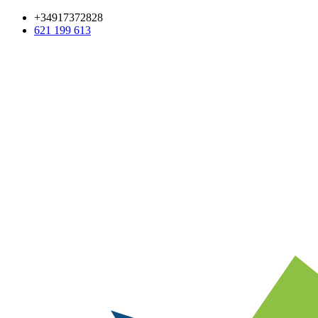
+34917372828
621 199 613